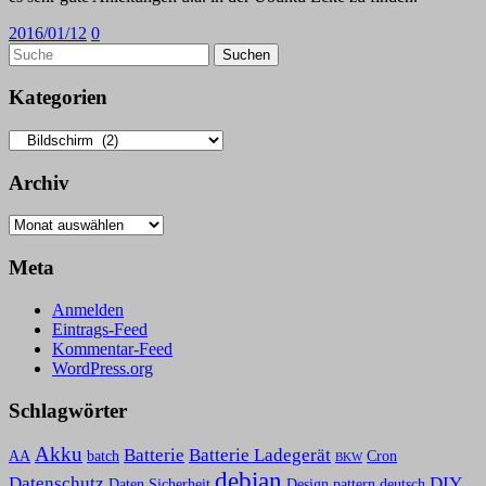
2016/01/12
0
Kategorien
Kategorien
Archiv
Archiv
Meta
Anmelden
Eintrags-Feed
Kommentar-Feed
WordPress.org
Schlagwörter
Akku
Batterie
Batterie Ladegerät
AA
batch
Cron
BKW
debian
Datenschutz
DIY
Daten Sicherheit
Design pattern
deutsch