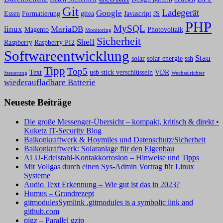
Git
Ladegerät
Google
Essen
Formatierung
gitea
Javascript
JS
PHP
MySQL
linux
MariaDB
Magento
Photovoltaik
Monitoring
Sicherheit
Shell
Raspberry
Raspberry PI2
Softwareentwicklung
Stau
solar
solar energie
ssh
Tipp
Top5
Text
usb stick verschlüsseln
VDR
Steuerung
Wechselrichter
wiederaufladbare Batterie
Neueste Beiträge
Die große Messenger-Übersicht – kompakt, kritisch & direkt •
Kuketz IT-Security Blog
Balkonkraftwerk & Hoymiles und Datenschutz/Sicherheit
Balkonkraftwerk: Solaranlage für den Eigenbau
ALU-Edelstahl-Kontakkorrosion – Hinweise und Tipps
Mit Vollgas durch einen Sys-Admin Vortrag für Linux
Systeme
Audio Text Erkennung – Wie gut ist das in 2023?
Humus – Grundrezept
gitmodulesSymlink .gitmodules is a symbolic link and
github.com
pigz – Parallel gzip