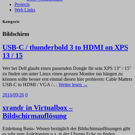
Projects
Web Links
Kategorie
Bildschirm
USB-C / thunderbold 3 to HDMI on XPS
13 / 15
Wer bei Dell glaubt einen passenden Dongle für sein XPS 13″ / 15″
zu finden um unter Linux einen grossen Monitor ran hängen zu
können sollte besser erst einmal diesen hier probieren: Cable Matters
USB-C to HDMI / VGA /…
Weiter lesen →
2016/09/26
0
xrandr in Virtualbox –
Bildschirmauflösung
Einleitung Basis- Wissen bezüglich der Bildschirmauflösungen gibt
es sehr gute Anleitungen u.a. in der Ubuntu Ecke zu finden.