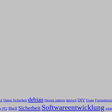
debian
tz
DIY
Daten Sicherheit
Design pattern
deutsch
Essen
Formatieru
Softwareentwicklung
Sicherheit
Shell
y PI2
sola