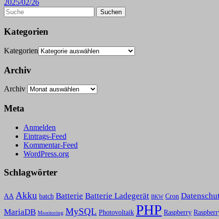
2025/02/26
Kategorien
Kategorien
Archiv
Archiv
Meta
Anmelden
Eintrags-Feed
Kommentar-Feed
WordPress.org
Schlagwörter
Akku
Batterie
Batterie Ladegerät
Datenschu
AA
batch
Cron
BKW
PHP
MySQL
MariaDB
Photovoltaik
Raspberry
Raspberr
Monitoring