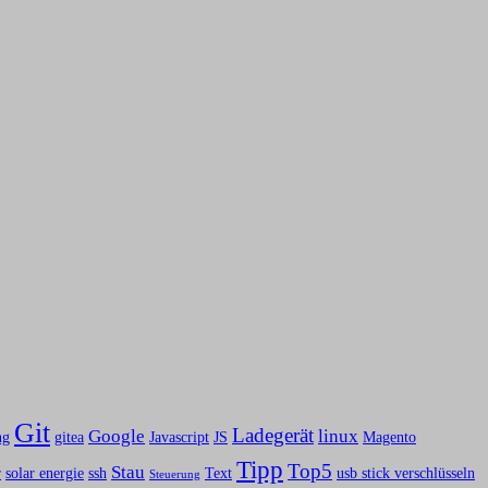
Git
Ladegerät
Google
linux
ng
gitea
Javascript
JS
Magento
Tipp
Top5
Stau
r
solar energie
ssh
Text
usb stick verschlüsseln
Steuerung