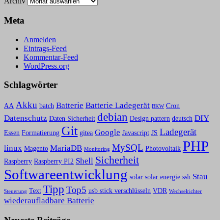
Archiv
Meta
Anmelden
Eintrags-Feed
Kommentar-Feed
WordPress.org
Schlagwörter
Akku
Batterie
Batterie Ladegerät
AA
batch
Cron
BKW
debian
Datenschutz
DIY
Daten Sicherheit
Design pattern
deutsch
Git
Ladegerät
Google
Essen
Formatierung
gitea
Javascript
JS
PHP
MySQL
linux
MariaDB
Magento
Photovoltaik
Monitoring
Sicherheit
Shell
Raspberry
Raspberry PI2
Softwareentwicklung
Stau
solar
solar energie
ssh
Tipp
Top5
Text
usb stick verschlüsseln
VDR
Steuerung
Wechselrichter
wiederaufladbare Batterie