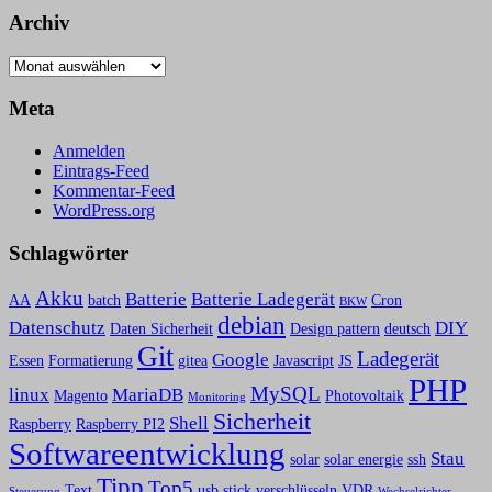
Archiv
Archiv
Meta
Anmelden
Eintrags-Feed
Kommentar-Feed
WordPress.org
Schlagwörter
Akku
Batterie
Batterie Ladegerät
AA
batch
Cron
BKW
debian
Datenschutz
DIY
Daten Sicherheit
Design pattern
deutsch
Git
Ladegerät
Google
Essen
Formatierung
gitea
Javascript
JS
PHP
MySQL
linux
MariaDB
Magento
Photovoltaik
Monitoring
Sicherheit
Shell
Raspberry
Raspberry PI2
Softwareentwicklung
Stau
solar
solar energie
ssh
Tipp
Top5
Text
usb stick verschlüsseln
VDR
Steuerung
Wechselrichter