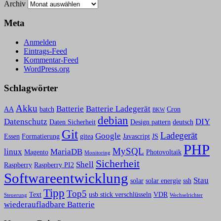
Archiv
Meta
Anmelden
Eintrags-Feed
Kommentar-Feed
WordPress.org
Schlagwörter
Akku
Batterie
Batterie Ladegerät
AA
batch
Cron
BKW
debian
Datenschutz
DIY
Daten Sicherheit
Design pattern
deutsch
Git
Ladegerät
Google
Essen
Formatierung
gitea
Javascript
JS
PHP
MySQL
linux
MariaDB
Magento
Photovoltaik
Monitoring
Sicherheit
Shell
Raspberry
Raspberry PI2
Softwareentwicklung
Stau
solar
solar energie
ssh
Tipp
Top5
Text
usb stick verschlüsseln
VDR
Steuerung
Wechselrichter
wiederaufladbare Batterie