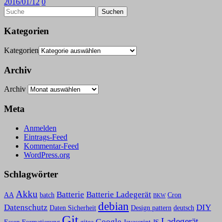
2016/01/12
0
Kategorien
Kategorien
Archiv
Archiv
Meta
Anmelden
Eintrags-Feed
Kommentar-Feed
WordPress.org
Schlagwörter
Akku
Batterie
Batterie Ladegerät
AA
batch
Cron
BKW
debian
Datenschutz
DIY
Daten Sicherheit
Design pattern
deutsch
Git
Ladegerät
Google