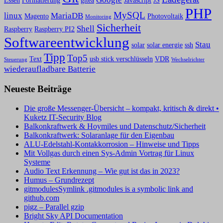
Essen
Formatierung
gitea
Javascript
JS
PHP
MySQL
linux
MariaDB
Magento
Photovoltaik
Monitoring
Sicherheit
Shell
Raspberry
Raspberry PI2
Softwareentwicklung
Stau
solar
solar energie
ssh
Tipp
Top5
Text
usb stick verschlüsseln
VDR
Steuerung
Wechselrichter
wiederaufladbare Batterie
Neueste Beiträge
Die große Messenger-Übersicht – kompakt, kritisch & direkt •
Kuketz IT-Security Blog
Balkonkraftwerk & Hoymiles und Datenschutz/Sicherheit
Balkonkraftwerk: Solaranlage für den Eigenbau
ALU-Edelstahl-Kontakkorrosion – Hinweise und Tipps
Mit Vollgas durch einen Sys-Admin Vortrag für Linux
Systeme
Audio Text Erkennung – Wie gut ist das in 2023?
Humus – Grundrezept
gitmodulesSymlink .gitmodules is a symbolic link and
github.com
pigz – Parallel gzip
Bright Sky API Documentation