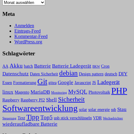
Archiv
Meta
Anmelden
Eintrags-Feed
Kommentar-Feed
WordPress.org
Schlagwörter
Akku
Batterie
Batterie Ladegerät
AA
batch
Cron
BKW
debian
Datenschutz
DIY
Daten Sicherheit
Design pattern
deutsch
Git
Ladegerät
Google
Essen
Formatierung
gitea
Javascript
JS
PHP
MySQL
linux
MariaDB
Magento
Photovoltaik
Monitoring
Sicherheit
Shell
Raspberry
Raspberry PI2
Softwareentwicklung
Stau
solar
solar energie
ssh
Tipp
Top5
Text
usb stick verschlüsseln
VDR
Steuerung
Wechselrichter
wiederaufladbare Batterie