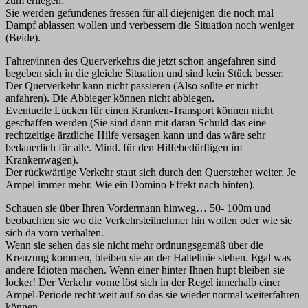
zum erliegen.
Sie werden gefundenes fressen für all diejenigen die noch mal
Dampf ablassen wollen und verbessern die Situation noch weniger
(Beide).
Fahrer/innen des Querverkehrs die jetzt schon angefahren sind
begeben sich in die gleiche Situation und sind kein Stück besser.
Der Querverkehr kann nicht passieren (Also sollte er nicht
anfahren). Die Abbieger können nicht abbiegen.
Eventuelle Lücken für einen Kranken-Transport können nicht
geschaffen werden (Sie sind dann mit daran Schuld das eine
rechtzeitige ärztliche Hilfe versagen kann und das wäre sehr
bedauerlich für alle. Mind. für den Hilfebedürftigen im
Krankenwagen).
Der rückwärtige Verkehr staut sich durch den Quersteher weiter. Je
Ampel immer mehr. Wie ein Domino Effekt nach hinten).
Schauen sie über Ihren Vordermann hinweg… 50- 100m und
beobachten sie wo die Verkehrsteilnehmer hin wollen oder wie sie
sich da vorn verhalten.
Wenn sie sehen das sie nicht mehr ordnungsgemäß über die
Kreuzung kommen, bleiben sie an der Haltelinie stehen. Egal was
andere Idioten machen. Wenn einer hinter Ihnen hupt bleiben sie
locker! Der Verkehr vorne löst sich in der Regel innerhalb einer
Ampel-Periode recht weit auf so das sie wieder normal weiterfahren
können.