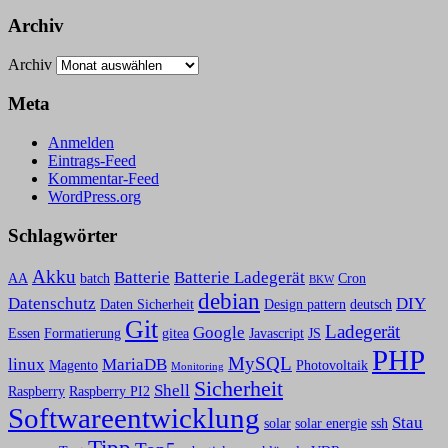
Archiv
Archiv
Meta
Anmelden
Eintrags-Feed
Kommentar-Feed
WordPress.org
Schlagwörter
Akku
Batterie
Batterie Ladegerät
AA
batch
Cron
BKW
debian
Datenschutz
DIY
Daten Sicherheit
Design pattern
deutsch
Git
Ladegerät
Google
Essen
Formatierung
gitea
Javascript
JS
PHP
MySQL
linux
MariaDB
Magento
Photovoltaik
Monitoring
Sicherheit
Shell
Raspberry
Raspberry PI2
Softwareentwicklung
Stau
solar
solar energie
ssh
Tipp