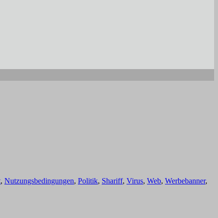
t
,
Nutzungsbedingungen
,
Politik
,
Shariff
,
Virus
,
Web
,
Werbebanner
,