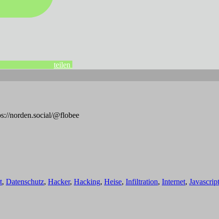
teilen
s://norden.social/@flobee
t
,
Datenschutz
,
Hacker
,
Hacking
,
Heise
,
Infiltration
,
Internet
,
Javascrip