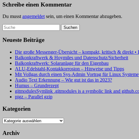
Schreibe einen Kommentar
Du musst
angemeldet
sein, um einen Kommentar abzugeben.
Neueste Beiträge
Die große Messenger-Übersicht – kompakt, kritisch & direkt •
Balkonkraftwerk & Hoymiles und Datenschutz/Sicherheit
Balkonkraftwerk: Solaranlage für den Eigenbau
ALU-Edelstahl-Kontakkorrosion – Hinweise und Tipps
Mit Vollgas durch einen Sys-Admin Vortrag für Linux Systeme
Audio Text Erkennung – Wie gut ist das in 2023?
Humus – Grundrezept
gitmodulesSymlink .gitmodules is a symbolic link and github.
pigz – Parallel gzip
Kategorien
Kategorien
Archiv