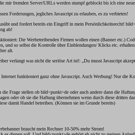
die mir fremden Server/URLs werden stumpf geblockt bis ich eine neue 
sen Forderungen, jegliches Javascript zu erlauben, es zu verbieten!
bt und fordert bereits ein Eingriff in mein Persönlichkeitsrecht! bild<
ung ab!
ioniert: Die Werbetreibenden Firmen wollen einen (Banner etc.) Code a
en, und so selbst die Kontrolle über Einblendungen/ Klicks etc. erhalte
re alt.
ber verlangt was nicht die seriöse Art ist!: „Du musst Javascript akz
Internet funktioniert ganz ohne Javascript. Auch Werbung! Nur die Ko
 die Frage stellen ob bild<punkt>de oder auch andere dann die Haftun
agen oder ob sie die Haftung übernehmen wenn durch diese dritten dan
 diese damit Handel betreiben. (Können sie im Grunde bereits)
 Werbebanner braucht mein Rechner 10-50% mehr Strom!
k es dienen soll. Und bild<punkt>de gehört eh nicht zu meinen Anlaufs