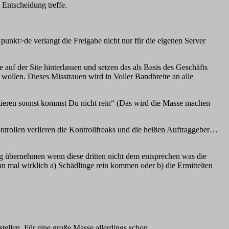
Entscheidung treffe.
punkt>de verlangt die Freigabe nicht nur für die eigenen Server
uf der Site hinterlassen und setzen das als Basis des Geschäfts
n wollen. Dieses Misstrauen wird in Voller Bandbreite an alle
eptieren sonnst kommst Du nicht rein“ (Das wird die Masse machen
ntrollen verlieren die Kontrollfreaks und die heißen Auftraggeber…
g übernehmen wenn diese dritten nicht dem entsprechen was die
n mal wirklich a) Schädlinge rein kommen oder b) die Ermittelten
tellen. Für eine große Masse allerdings schon.