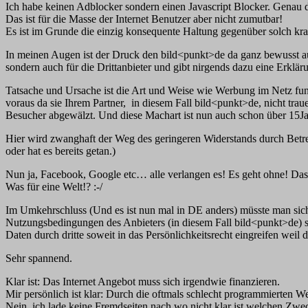
Ich habe keinen Adblocker sondern einen Javascript Blocker. Genau 
Das ist für die Masse der Internet Benutzer aber nicht zumutbar!
Es ist im Grunde die einzig konsequente Haltung gegenüber solch kras
In meinen Augen ist der Druck den bild<punkt>de da ganz bewusst ausü
sondern auch für die Drittanbieter und gibt nirgends dazu eine Erklär
Tatsache und Ursache ist die Art und Weise wie Werbung im Netz funkt
voraus da sie Ihrem Partner, in diesem Fall bild<punkt>de, nicht trau
Besucher abgewälzt. Und diese Machart ist nun auch schon über 15Jah
Hier wird zwanghaft der Weg des geringeren Widerstands durch Betrei
oder hat es bereits getan.)
Nun ja, Facebook, Google etc… alle verlangen es! Es geht ohne! Das 
Was für eine Welt!? :-/
Im Umkehrschluss (Und es ist nun mal in DE anders) müsste man sich
Nutzungsbedingungen des Anbieters (in diesem Fall bild<punkt>de) s
Daten durch dritte soweit in das Persönlichkeitsrecht eingreifen weil
Sehr spannend.
Klar ist: Das Internet Angebot muss sich irgendwie finanzieren.
Mir persönlich ist klar: Durch die oftmals schlecht programmierten
Nein, ich lade keine Fremdseiten nach wo nicht klar ist welchen Zwec