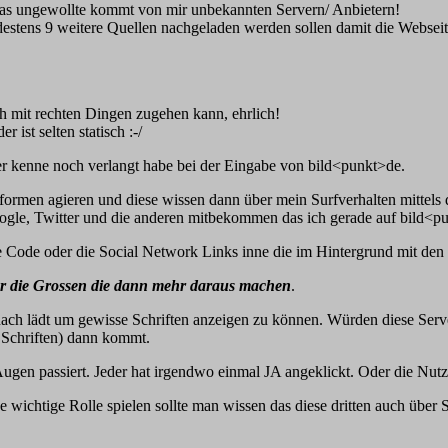
 Das ungewollte kommt von mir unbekannten Servern/ Anbietern!
tens 9 weitere Quellen nachgeladen werden sollen damit die Webseite 
ch mit rechten Dingen zugehen kann, ehrlich!
 ist selten statisch :-/
r kenne noch verlangt habe bei der Eingabe von bild<punkt>de.
formen agieren und diese wissen dann über mein Surfverhalten mittels 
ogle, Twitter und die anderen mitbekommen das ich gerade auf bild<pu
e Code oder die Social Network Links inne die im Hintergrund mit den
ür die Grossen die dann mehr daraus machen
.
ach lädt um gewisse Schriften anzeigen zu können. Würden diese Server
n Schriften) dann kommt.
 Augen passiert. Jeder hat irgendwo einmal JA angeklickt. Oder die Nu
e wichtige Rolle spielen sollte man wissen das diese dritten auch über 