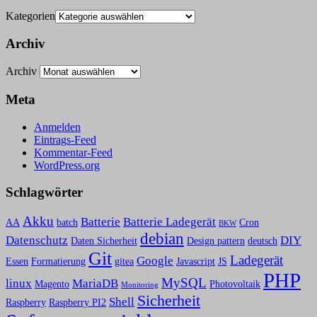
Kategorien
Archiv
Archiv
Meta
Anmelden
Eintrags-Feed
Kommentar-Feed
WordPress.org
Schlagwörter
Akku
Batterie
Batterie Ladegerät
AA
batch
Cron
BKW
debian
Datenschutz
DIY
Daten Sicherheit
Design pattern
deutsch
Git
Ladegerät
Google
Essen
Formatierung
gitea
Javascript
JS
PHP
MySQL
linux
MariaDB
Magento
Photovoltaik
Monitoring
Sicherheit
Shell
Raspberry
Raspberry PI2