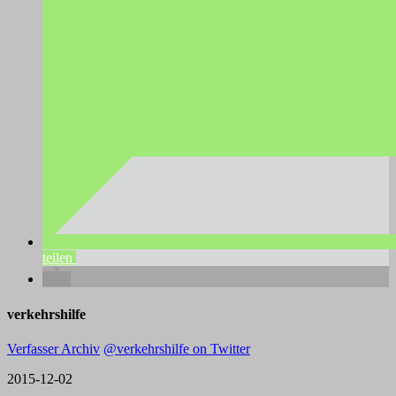
teilen
verkehrshilfe
Verfasser Archiv
@verkehrshilfe on Twitter
2015-12-02