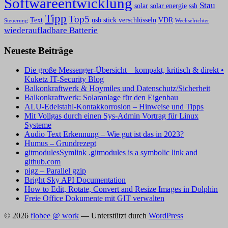
Softwareentwicklung
Stau
solar
solar energie
ssh
Tipp
Top5
Text
usb stick verschlüsseln
VDR
Steuerung
Wechselrichter
wiederaufladbare Batterie
Neueste Beiträge
Die große Messenger-Übersicht – kompakt, kritisch & direkt •
Kuketz IT-Security Blog
Balkonkraftwerk & Hoymiles und Datenschutz/Sicherheit
Balkonkraftwerk: Solaranlage für den Eigenbau
ALU-Edelstahl-Kontakkorrosion – Hinweise und Tipps
Mit Vollgas durch einen Sys-Admin Vortrag für Linux
Systeme
Audio Text Erkennung – Wie gut ist das in 2023?
Humus – Grundrezept
gitmodulesSymlink .gitmodules is a symbolic link and
github.com
pigz – Parallel gzip
Bright Sky API Documentation
How to Edit, Rotate, Convert and Resize Images in Dolphin
Freie Office Dokumente mit GIT verwalten
© 2026
flobee @ work
— Unterstützt durch
WordPress