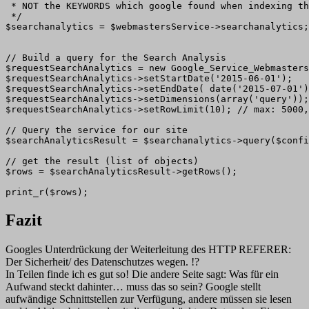
 * NOT the KEYWORDS which google found when indexing th
 */

$searchanalytics = $webmastersService->searchanalytics;

// Build a query for the Search Analysis

$requestSearchAnalytics = new Google_Service_Webmasters
$requestSearchAnalytics->setStartDate('2015-06-01');

$requestSearchAnalytics->setEndDate( date('2015-07-01')
$requestSearchAnalytics->setDimensions(array('query'));

$requestSearchAnalytics->setRowLimit(10); // max: 5000,
// Query the service for our site

$searchAnalyticsResult = $searchanalytics->query($confi
// get the result (list of objects)

$rows = $searchAnalyticsResult->getRows();

print_r($rows);
Fazit
Googles Unterdrückung der Weiterleitung des HTTP REFERER:
Der Sicherheit/ des Datenschutzes wegen. !?
In Teilen finde ich es gut so! Die andere Seite sagt: Was für ein
Aufwand steckt dahinter… muss das so sein? Google stellt
aufwändige Schnittstellen zur Verfügung, andere müssen sie lesen