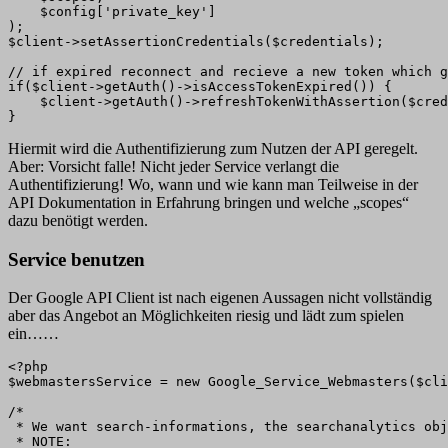
    $config['private_key']

);

$client->setAssertionCredentials($credentials);

// if expired reconnect and recieve a new token which g
if($client->getAuth()->isAccessTokenExpired()) {

    $client->getAuth()->refreshTokenWithAssertion($cred
}
Hiermit wird die Authentifizierung zum Nutzen der API geregelt.
Aber: Vorsicht falle! Nicht jeder Service verlangt die
Authentifizierung! Wo, wann und wie kann man Teilweise in der
API Dokumentation in Erfahrung bringen und welche „scopes“
dazu benötigt werden.
Service benutzen
Der Google API Client ist nach eigenen Aussagen nicht vollständig
aber das Angebot an Möglichkeiten riesig und lädt zum spielen
ein……
<?php

$webmastersService = new Google_Service_Webmasters($cli
/* 

 * We want search-informations, the searchanalytics obj
 * NOTE:
