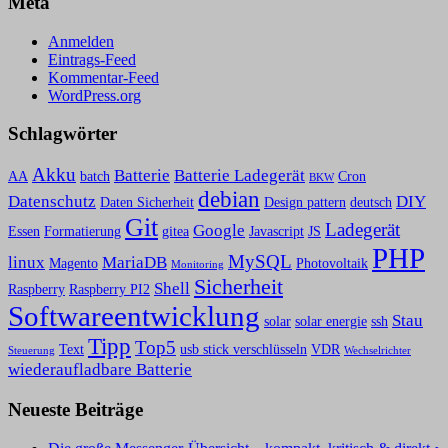
Meta
Anmelden
Eintrags-Feed
Kommentar-Feed
WordPress.org
Schlagwörter
Akku
Batterie
Batterie Ladegerät
AA
batch
Cron
BKW
debian
Datenschutz
DIY
Daten Sicherheit
Design pattern
deutsch
Git
Ladegerät
Google
Essen
Formatierung
gitea
Javascript
JS
PHP
MySQL
linux
MariaDB
Magento
Photovoltaik
Monitoring
Sicherheit
Shell
Raspberry
Raspberry PI2
Softwareentwicklung
Stau
solar
solar energie
ssh
Tipp
Top5
Text
usb stick verschlüsseln
VDR
Steuerung
Wechselrichter
wiederaufladbare Batterie
Neueste Beiträge