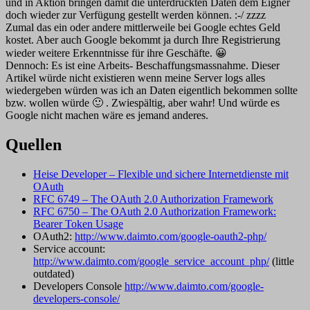
und in Aktion bringen damit die unterdrückten Daten dem Eigner
doch wieder zur Verfügung gestellt werden können. :-/ zzzz
Zumal das ein oder andere mittlerweile bei Google echtes Geld
kostet. Aber auch Google bekommt ja durch Ihre Registrierung
wieder weitere Erkenntnisse für ihre Geschäfte. 😀
Dennoch: Es ist eine Arbeits- Beschaffungsmassnahme. Dieser
Artikel würde nicht existieren wenn meine Server logs alles
wiedergeben würden was ich an Daten eigentlich bekommen sollte
bzw. wollen würde 🙂 . Zwiespältig, aber wahr! Und würde es
Google nicht machen wäre es jemand anderes.
Quellen
Heise Developer – Flexible und sichere Internetdienste mit
OAuth
RFC 6749 – The OAuth 2.0 Authorization Framework
RFC 6750 – The OAuth 2.0 Authorization Framework:
Bearer Token Usage
OAuth2:
http://www.daimto.com/google-oauth2-php/
Service account:
http://www.daimto.com/google_service_account_php/
(little
outdated)
Developers Console
http://www.daimto.com/google-
developers-console/