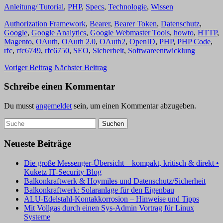
Anleitung/ Tutorial
,
PHP
,
Specs
,
Technologie
,
Wissen
Authorization Framework
,
Bearer
,
Bearer Token
,
Datenschutz
,
Google
,
Google Analytics
,
Google Webmaster Tools
,
howto
,
HTTP
,
Magento
,
OAuth
,
OAuth 2.0
,
OAuth2
,
OpenID
,
PHP
,
PHP Code
,
rfc
,
rfc6749
,
rfc6750
,
SEO
,
Sicherheit
,
Softwareentwicklung
Voriger Beitrag
Nächster Beitrag
Schreibe einen Kommentar
Du musst
angemeldet
sein, um einen Kommentar abzugeben.
Neueste Beiträge
Die große Messenger-Übersicht – kompakt, kritisch & direkt •
Kuketz IT-Security Blog
Balkonkraftwerk & Hoymiles und Datenschutz/Sicherheit
Balkonkraftwerk: Solaranlage für den Eigenbau
ALU-Edelstahl-Kontakkorrosion – Hinweise und Tipps
Mit Vollgas durch einen Sys-Admin Vortrag für Linux
Systeme