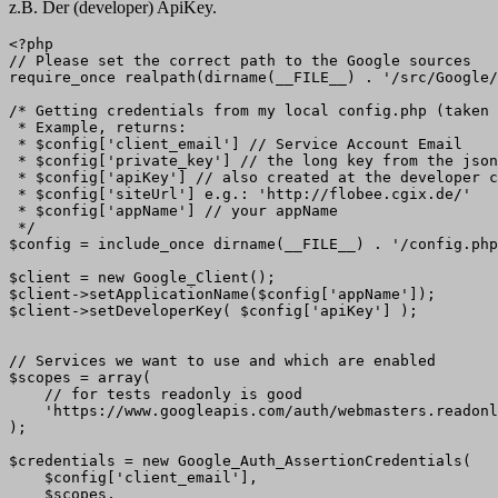
z.B. Der (developer) ApiKey.
<?php

// Please set the correct path to the Google sources

require_once realpath(dirname(__FILE__) . '/src/Google/
/* Getting credentials from my local config.php (taken 
 * Example, returns:

 * $config['client_email'] // Service Account Email

 * $config['private_key'] // the long key from the json
 * $config['apiKey'] // also created at the developer c
 * $config['siteUrl'] e.g.: 'http://flobee.cgix.de/'

 * $config['appName'] // your appName

 */

$config = include_once dirname(__FILE__) . '/config.php
$client = new Google_Client();

$client->setApplicationName($config['appName']);

$client->setDeveloperKey( $config['apiKey'] );

// Services we want to use and which are enabled

$scopes = array(

    // for tests readonly is good

    'https://www.googleapis.com/auth/webmasters.readonl
);

$credentials = new Google_Auth_AssertionCredentials(

    $config['client_email'], 

    $scopes, 
