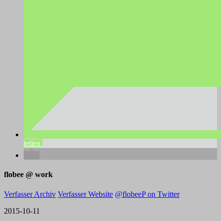
teilen
flobee @ work
Verfasser Archiv
Verfasser Website
@flobeeP on Twitter
2015-10-11